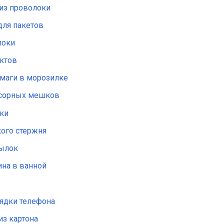
 из проволоки
для пакетов
локи
уктов
умаги в морозилке
усорных мешков
ки
кого стержня
тылок
ина в ванной
рядки телефона
из картона