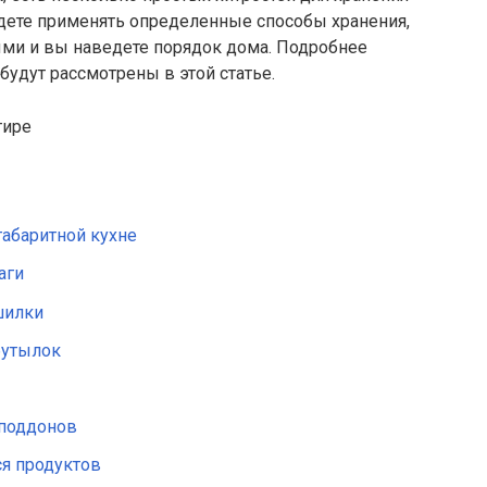
удете применять определенные способы хранения,
ми и вы наведете порядок дома. Подробнее
будут рассмотрены в этой статье.
габаритной кухне
аги
шилки
бутылок
 поддонов
ся продуктов