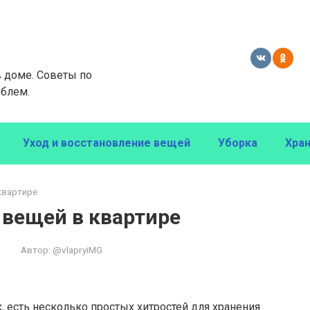
в доме. Советы по
блем.
Уход и восстановление вещей
Уборка
Хра
 квартире
 вещей в квартире
Автор:
@vlapryiMG
, есть несколько простых хитростей для хранения