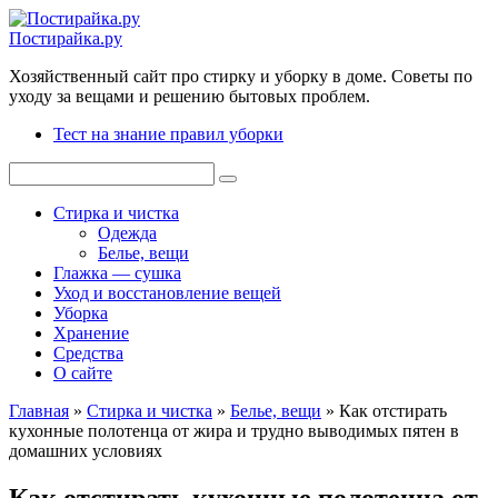
Перейти
к
Постирайка.ру
контенту
Хозяйственный сайт про стирку и уборку в доме. Советы по
уходу за вещами и решению бытовых проблем.
Тест на знание правил уборки
Поиск:
Стирка и чистка
Одежда
Белье, вещи
Глажка — сушка
Уход и восстановление вещей
Уборка
Хранение
Средства
О сайте
Главная
»
Стирка и чистка
»
Белье, вещи
»
Как отстирать
кухонные полотенца от жира и трудно выводимых пятен в
домашних условиях
Как отстирать кухонные полотенца от