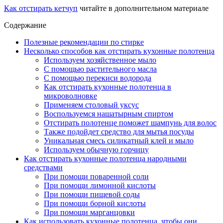
Как отстирать кетчуп
читайте в дополнительном материале
Содержание
Полезные рекомендации по стирке
Несколько способов как отстирать кухонные полотенца
Используем хозяйственное мыло
С помощью растительного масла
С помощью перекиси водорода
Как отстирать кухонные полотенца в
микроволновке
Применяем столовый уксус
Воспользуемся нашатырным спиртом
Отстирать полотенце поможет шампунь для волос
Также подойдет средство для мытья посуды
Уникальная смесь силикатный клей и мыло
Используем обычную горчицу
Как отстирать кухонные полотенца народными
средствами
При помощи поваренной соли
При помощи лимонной кислоты
При помощи пищевой соды
При помощи борной кислоты
При помощи марганцовки
Как использовать кухонные полотенца, чтобы они