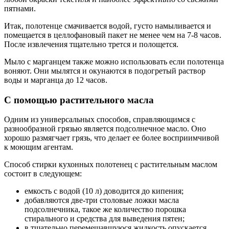
пятнами.
Итак, полотенце смачивается водой, густо намыливается и
помещается в целлофановый пакет не менее чем на 7-8 часов.
После извлечения тщательно трется и полощется.
Мыло с марганцем также можно использовать если полотенца
воняют. Они мылятся и окунаются в подогретый раствор
воды и марганца до 12 часов.
С помощью растительного масла
Одним из универсальных способов, справляющимся с
разнообразной грязью является подсолнечное масло. Оно
хорошо размягчает грязь, что делает ее более восприимчивой
к моющим агентам.
Способ стирки кухонных полотенец с растительным маслом
состоит в следующем:
емкость с водой (10 л) доводится до кипения;
добавляются две-три столовые ложки масла
подсолнечника, такое же количество порошка
стирального и средства для выведения пятен;
в тщательно перемешавшуюся жидкость опускается