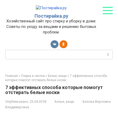
Перейти
к
контенту
Постирайка.ру
Хозяйственный сайт про стирку и уборку в доме.
Советы по уходу за вещами и решению бытовых
проблем.
Поиск:
Главная
»
Стирка и чистка
»
Белье, вещи
»
7 эффективных способа
которые помогут отстирать белые носки
7 эффективных способа которые помогут
отстирать белые носки
Опубликовано:
23.04.2018
Белье, вещи
Белова Вероника
Владимировна