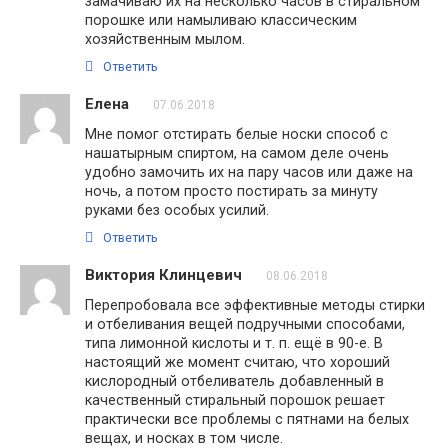
замачиваю их на несколько часов в стиральном
порошке или намыливаю классическим
хозяйственным мылом.
Ответить
Елена
07.06.2018
Мне помог отстирать белые носки способ с
нашатырным спиртом, на самом деле очень
удобно замочить их на пару часов или даже на
ночь, а потом просто постирать за минуту
руками без особых усилий.
Ответить
Виктория Клинцевич
08.06.2018
Перепробовала все эффективные методы стирки
и отбеливания вещей подручными способами,
типа лимонной кислоты и т. п. ещё в 90-е. В
настоящий же момент считаю, что хороший
кислородный отбеливатель добавленный в
качественный стиральный порошок решает
практически все проблемы с пятнами на белых
вещах, и носках в том числе.