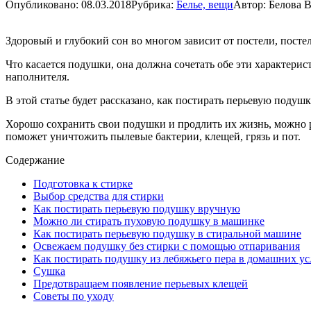
Опубликовано:
08.03.2018
Рубрика:
Белье, вещи
Автор:
Белова 
Здоровый и глубокий сон во многом зависит от постели, посте
Что касается подушки, она должна сочетать обе эти характерис
наполнителя.
В этой статье будет рассказано, как постирать перьевую поду
Хорошо сохранить свои подушки и продлить их жизнь, можно р
поможет уничтожить пылевые бактерии, клещей, грязь и пот.
Содержание
Подготовка к стирке
Выбор средства для стирки
Как постирать перьевую подушку вручную
Можно ли стирать пуховую подушку в машинке
Как постирать перьевую подушку в стиральной машине
Освежаем подушку без стирки с помощью отпаривания
Как постирать подушку из лебяжьего пера в домашних у
Сушка
Предотвращаем появление перьевых клещей
Советы по уходу