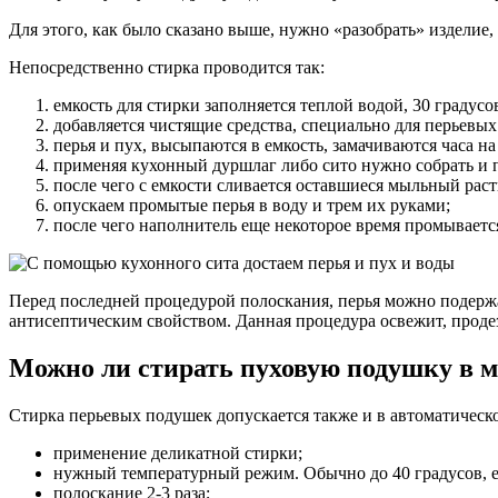
Для этого, как было сказано выше, нужно «разобрать» изделие
Непосредственно стирка проводится так:
емкость для стирки заполняется теплой водой, 30 градусо
добавляется чистящие средства, специально для перьевых
перья и пух, высыпаются в емкость, замачиваются часа на
применяя кухонный дуршлаг либо сито нужно собрать и п
после чего с емкости сливается оставшиеся мыльный раст
опускаем промытые перья в воду и трем их руками;
после чего наполнитель еще некоторое время промывается
Перед последней процедурой полоскания, перья можно подержат
антисептическим свойством. Данная процедура освежит, проде
Можно ли стирать пуховую подушку в 
Стирка перьевых подушек допускается также и в автоматическ
применение деликатной стирки;
нужный температурный режим. Обычно до 40 градусов, е
полоскание 2-3 раза;