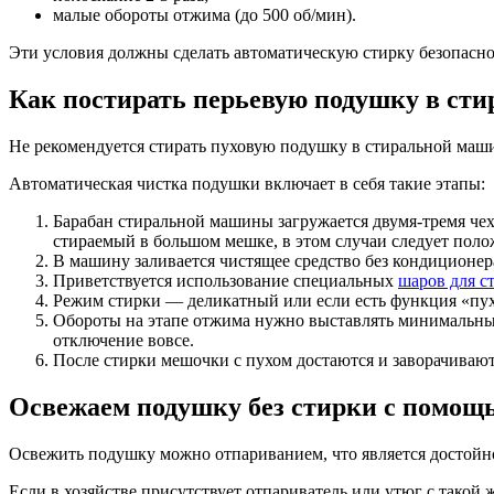
малые обороты отжима (до 500 об/мин).
Эти условия должны сделать автоматическую стирку безопасн
Как постирать перьевую подушку в ст
Не рекомендуется стирать пуховую подушку в стиральной маши
Автоматическая чистка подушки включает в себя такие этапы:
Барабан стиральной машины загружается двумя-тремя чех
стираемый в большом мешке, в этом случаи следует полож
В машину заливается чистящее средство без кондиционер
Приветствуется использование специальных
шаров для с
Режим стирки — деликатный или если есть функция «пухо
Обороты на этапе отжима нужно выставлять минимальные
отключение вовсе.
После стирки мешочки с пухом достаются и заворачиваютс
Освежаем подушку без стирки с помощ
Освежить подушку можно отпариванием, что является достойн
Если в хозяйстве присутствует отпариватель или утюг с такой 