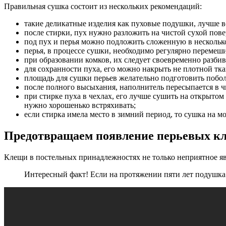
Правильная сушка состоит из нескольких рекомендаций:
такие деликатные изделия как пуховые подушки, лучше в
после стирки, пух нужно разложить на чистой сухой пове
под пух и перья можно подложить сложенную в несколько 
перья, в процессе сушки, необходимо регулярно перемеши
при образовании комков, их следует своевременно разбива
для сохранности пуха, его можно накрыть не плотной тк
площадь для сушки перьев желательно подготовить поболь
после полного высыхания, наполнитель пересыпается в 
при стирке пуха в чехлах, его лучше сушить на открыто
нужно хорошенько встряхивать;
если стирка имела место в зимний период, то сушка на мо
Предотвращаем появление перьевых к
Клещи в постельных принадлежностях не только неприятное я
Интересный факт! Если на протяжении пяти лет подушка и