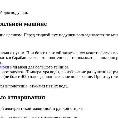
ой для подушки.
иральной машине
не целиком. Перед стиркой пух подушки раскладывается по меш
лами с пухом. При более плотной загрузке пух может сбиться в
ить в барабан несколько полотенцев, что поможет равномерно р
а.
тирки
или мячи для большого тенниса.
вое одеяло». Температура воды, во избежание разрушения струк
 (не более 400) плюс дополнительное полоскание. При отсутст
я в полотенце, отжимая из них воду.
ью отпаривания
ой альтернативой машинной и ручной стирке.
же функцией, почистить изделие можно так: