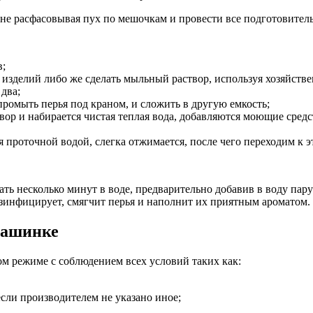
, не расфасовывая пух по мешочкам и провести все подготовите
в;
 изделий либо же сделать мыльный раствор, используя хозяйств
 два;
ромыть перья под краном, и сложить в другую емкость;
вор и набирается чистая теплая вода, добавляются моющие средс
 проточной водой, слегка отжимается, после чего переходим к э
ь несколько минут в воде, предварительно добавив в воду пару
зинфицирует, смягчит перья и наполнит их приятным ароматом.
машинке
ом режиме с соблюдением всех условий таких как:
сли производителем не указано иное;