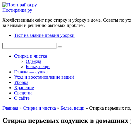
Перейти
к
Постирайка.ру
контенту
Хозяйственный сайт про стирку и уборку в доме. Советы по ух
за вещами и решению бытовых проблем.
Тест на знание правил уборки
Поиск:
Стирка и чистка
Одежда
Белье, вещи
Глажка — сушка
Уход и восстановление вещей
Уборка
Хранение
Средства
О сайте
Главная
»
Стирка и чистка
»
Белье, вещи
»
Стирка перьевых по
Стирка перьевых подушек в домашних 