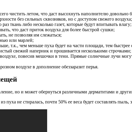
сего чистить летом, что даст высохнуть наполнителю довольно 
рхности без сильных сквозняков, но с доступом свежего воздуха;
раз ткань либо несколько газет, которые будут впитывать влагу;
вать, что даст приток воздуха для более быстрой сушки;
ть, не позволяя им слежаться;
анью или марлей;
ше, т.к., чем меньше пуха будет на части площади, тем быстрее 
чистый свежий наперник и прошивается несколькими строчками;
м воздухе, повесив мешочки в тени. Прямые солнечные лучи мог
розном воздухе в дополнение обеззаразит перья.
лещей
вление, но и может обернуться различными дерматитами и друг
з пуха не стиралась, почти 50% ее веса будет составлять пыль,