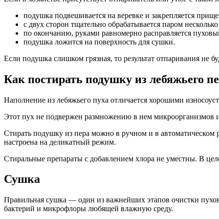
подушка подвешивается на веревке и закрепляется прищ
с двух сторон тщательно обрабатывается паром несколько 
по окончанию, руками равномерно расправляется пуховы
подушка ложится на поверхность для сушки.
Если подушка слишком грязная, то результат отпаривания не бу
Как постирать подушку из лебяжьего п
Наполнение из лебяжьего пуха отличается хорошими износоуст
Этот пух не подвержен размножению в нем микроорганизмов и 
Стирать подушку из пера можно в ручном и в автоматическом р
настроена на деликатный режим.
Стиральные препараты с добавлением хлора не уместны. В цел
Сушка
Правильная сушка — один из важнейших этапов очистки пухово
бактерий и микрофлоры любящей влажную среду.