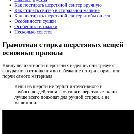
Как постирать шерстяной свитер вручную
Как стирать свитер в стиральной машине
Как постирать шерстяной свитер чтобы он сел
Особенности сушки
Особенности глажки
Несколько советов
Грамотная стирка шерстяных вещей
основные правила
Ввиду деликатности шерстяных изделий, они требуют
аккуратного отношения во избежание потери формы или
порчи самого материала.
Вещи из шерсти не терпят интенсивного и
грубого воздействия. Почти все шерстяные ткани
лучше всего подходят для ручной стирки, а не
машинной.