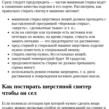
Сразу следует предупредить — частая машинная стирка ведет
к снижению качества изделия и его порче. Рассмотрим, как
правильно стирать свитер в машинке автомат:
машинная стирка шерстяных вещей должна проходить с
выставленной программой «бережная стирка»,
«шерсть», «деликатные ткани» и т. п.;
если на свитере или пуловере есть застежки или
петельки их можно, на время стирки, стянуть или
зашить нитками — это предотвратит их растяжение;
пред стиркой в стиральной машине шерстяное изделие
нужно поместить в специальный мешок;
стирать свитер нужно, без остальных вещей;
наилучшей температурой будет 30 градусов;
продолжительность стирки не должна превышать
сорока минут;
использовать режим отжима запрещено, т. к. риск
растяжения и повреждения волокон довольно высок.
Как постирать шерстяной свитер
чтобы он сел
Если возникла ситуация при которой нужно сделать вещи
усадку, можно несколько отойти от рекомендаций по стирке и