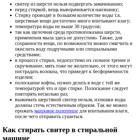
свитер из шерсти нельзя подвергать замачиванию;
перед стиркой, вещь выворачивается наизнанку;
Стирку проводят в большом количестве воды т.к.
шерстяные вещи достаточно много впитывают влагу;
температура воды не выше 30 градусов;
так как щелочная среда противопоказана шерсти,
применения мыла здесь не допустимо. Также, для
сохранности вещи, по возможности можно смягчить и
окислить воду подручными или специальными
средствами;
в процессе стирки, недопустимо их сильное трение и
скручивание, мять тоже не желательно, от этого могут
пострадать волокна, что приведет к бесформенности
изделия;
полоскание кофты, нужно делать в воде с той же
температурой что и при стирке. Полоскание следует
повторять несколько раз;
выжимать шерстяной свитер нельзя, излишки воды
должны стечь естественным образом. Так же можно
прижать
махровое полотенце
для впитывания влаги,
после чего отправить сушиться.
Как стирать свитер в стиральной
машине