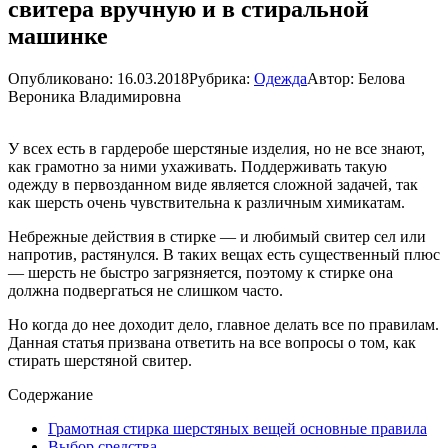
свитера вручную и в стиральной
машинке
Опубликовано:
16.03.2018
Рубрика:
Одежда
Автор:
Белова
Вероника Владимировна
У всех есть в гардеробе шерстяные изделия, но не все знают,
как грамотно за ними ухаживать. Поддерживать такую
одежду в первозданном виде является сложной задачей, так
как шерсть очень чувствительна к различным химикатам.
Небрежные действия в стирке — и любимый свитер сел или
напротив, растянулся. В таких вещах есть существенный плюс
— шерсть не быстро загрязняется, поэтому к стирке она
должна подвергаться не слишком часто.
Но когда до нее доходит дело, главное делать все по правилам.
Данная статья призвана ответить на все вопросы о том, как
стирать шерстяной свитер.
Содержание
Грамотная стирка шерстяных вещей основные правила
Выбор средства