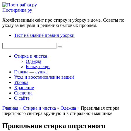
Перейти
к
Постирайка.ру
контенту
Хозяйственный сайт про стирку и уборку в доме. Советы по
уходу за вещами и решению бытовых проблем.
Тест на знание правил уборки
Поиск:
Стирка и чистка
Одежда
Белье, вещи
Глажка — сушка
Уход и восстановление вещей
Уборка
Хранение
Средства
О сайте
Главная
»
Стирка и чистка
»
Одежда
»
Правильная стирка
шерстяного свитера вручную и в стиральной машинке
Правильная стирка шерстяного