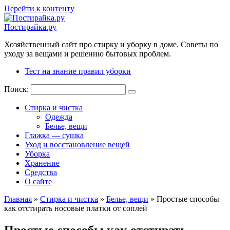
Перейти к контенту
Постирайка.ру
Хозяйственный сайт про стирку и уборку в доме. Советы по
уходу за вещами и решению бытовых проблем.
Тест на знание правил уборки
Поиск:
Стирка и чистка
Одежда
Белье, вещи
Глажка — сушка
Уход и восстановление вещей
Уборка
Хранение
Средства
О сайте
Главная
»
Стирка и чистка
»
Белье, вещи
»
Простые способы
как отстирать носовые платки от соплей
Простые способы как отстирать