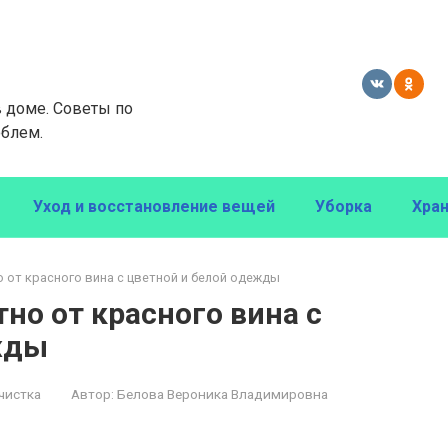
в доме. Советы по
блем.
Уход и восстановление вещей
Уборка
Хра
о от красного вина с цветной и белой одежды
тно от красного вина с
жды
чистка
Автор:
Белова Вероника Владимировна