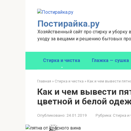
Перейти
к
контенту
Постирайка.ру
Хозяйственный сайт про стирку и уборку 
уходу за вещами и решению бытовых про
Стирка и чистка
Глажка — сушка
Главная
»
Стирка и чистка
»
Как и чем вывести пятн
Как и чем вывести пя
цветной и белой оде
Опубликовано:
24.01.2019
Рубрика:
Стирка и 