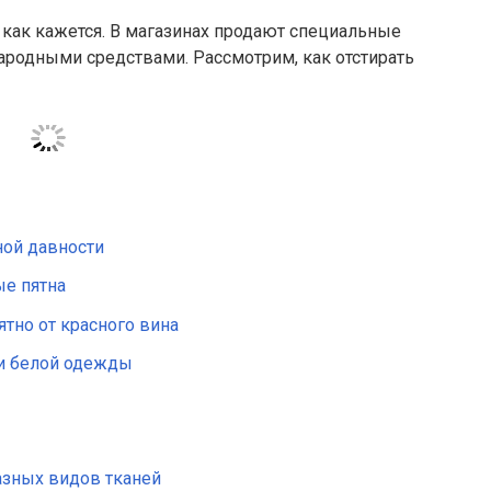
о, как кажется. В магазинах продают специальные
ародными средствами. Рассмотрим, как отстирать
ной давности
ые пятна
тно от красного вина
 и белой одежды
азных видов тканей