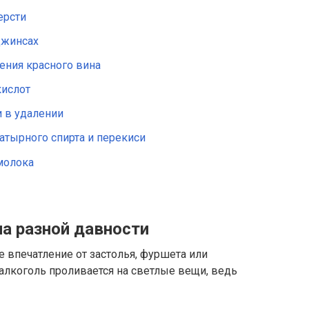
ерсти
джинсах
ния красного вина
кислот
 в удалении
тырного спирта и перекиси
молока
на разной давности
е впечатление от застолья, фуршета или
 алкоголь проливается на светлые вещи, ведь