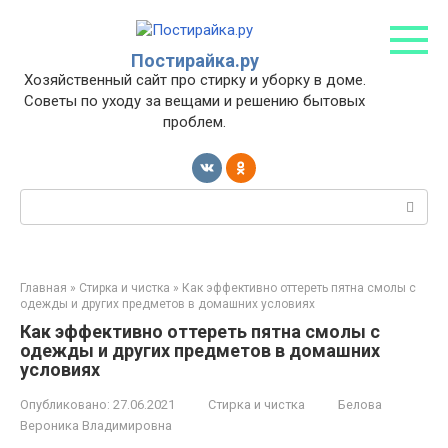
Перейти
к
контенту
Постирайка.ру
Хозяйственный сайт про стирку и уборку в доме.
Советы по уходу за вещами и решению бытовых
проблем.
Поиск:
Главная
»
Стирка и чистка
»
Как эффективно оттереть пятна смолы с
одежды и других предметов в домашних условиях
Как эффективно оттереть пятна смолы с
одежды и других предметов в домашних
условиях
Опубликовано:
27.06.2021
Стирка и чистка
Белова
Вероника Владимировна